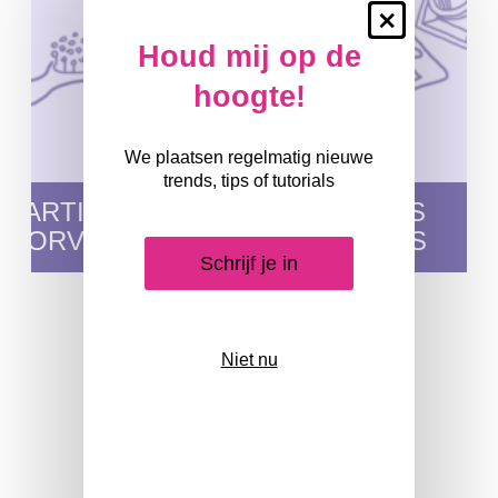
Sluiten
Houd mij op de
hoogte!
We plaatsen regelmatig nieuwe
trends, tips of tutorials
HAARTIPS
TUTORIALS
DOORVERWIJSPAGINA
EN VIDEO'S
Schrijf je in
Niet nu