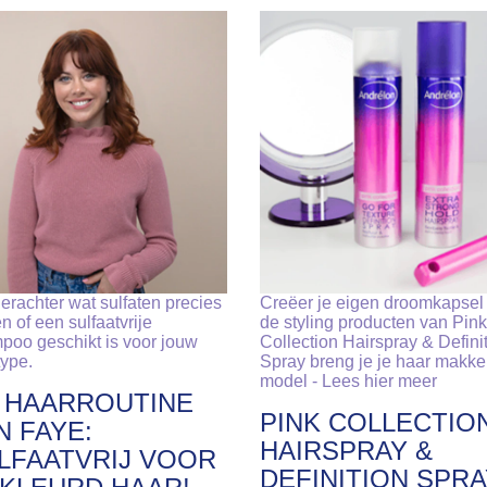
erachter wat sulfaten precies
Creëer je eigen droomkapsel 
en of een sulfaatvrije
de styling producten van Pink
poo geschikt is voor jouw
Collection Hairspray & Defini
type.
Spray breng je je haar makkel
model - Lees hier meer
 HAARROUTINE
PINK COLLECTIO
N FAYE:
HAIRSPRAY &
LFAATVRIJ VOOR
DEFINITION SPR