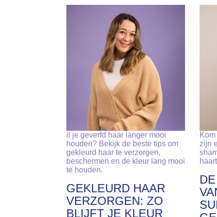
il je geverfd haar langer mooi
Kom 
houden? Bekijk de beste tips om
zijn 
gekleurd haar te verzorgen,
sham
beschermen en de kleur lang mooi
haar
te houden.
DE
GEKLEURD HAAR
VA
VERZORGEN: ZO
SU
BLIJFT JE KLEUR