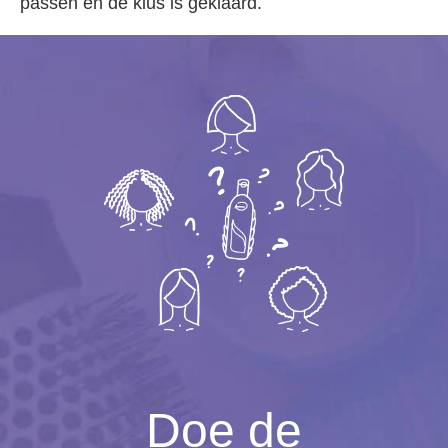
passen en de klus is geklaard.
Doe de