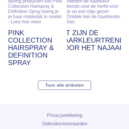
styling producten van Pink
hebben de haarkleur
Collection Hairspray &
trends voor de herfst voor
Definition Spray breng je
je op een rijtje gezet -
je haar makkelijk in model
Ontdek hier de haartrends
- Lees hier meer
hier.
PINK
DIT ZIJN DE
COLLECTION
HAARKLEURTRENDS
HAIRSPRAY &
VOOR HET NAJAAR
DEFINITION
SPRAY
Toon alle artikelen
Privacyverklaring
Gebruiksvoorwaarden