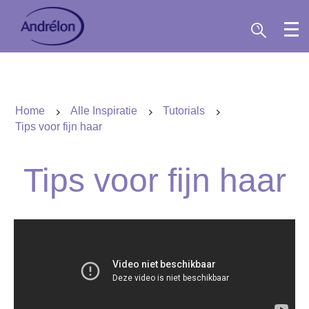
Home
Alle Inspiratie
Tutorials
Tips voor fijn haar
Tips voor fijn haar