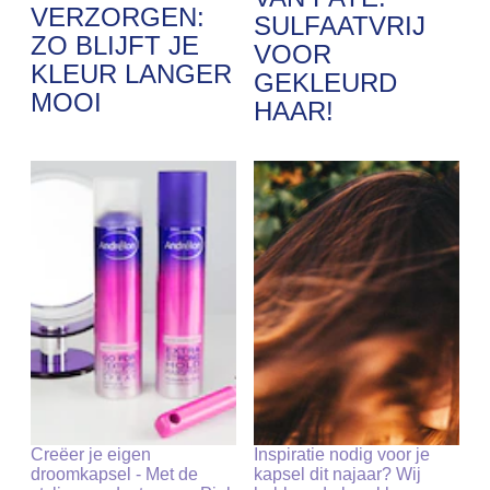
VERZORGEN:
SULFAATVRIJ
ZO BLIJFT JE
VOOR
KLEUR LANGER
GEKLEURD
MOOI
HAAR!
Creëer je eigen
Inspiratie nodig voor je
droomkapsel - Met de
kapsel dit najaar? Wij