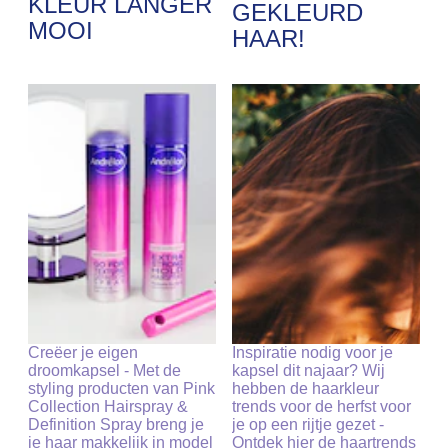
KLEUR LANGER
GEKLEURD
MOOI
HAAR!
Creëer je eigen
Inspiratie nodig voor je
droomkapsel - Met de
kapsel dit najaar? Wij
styling producten van Pink
hebben de haarkleur
Collection Hairspray &
trends voor de herfst voor
Definition Spray breng je
je op een rijtje gezet -
je haar makkelijk in model
Ontdek hier de haartrends